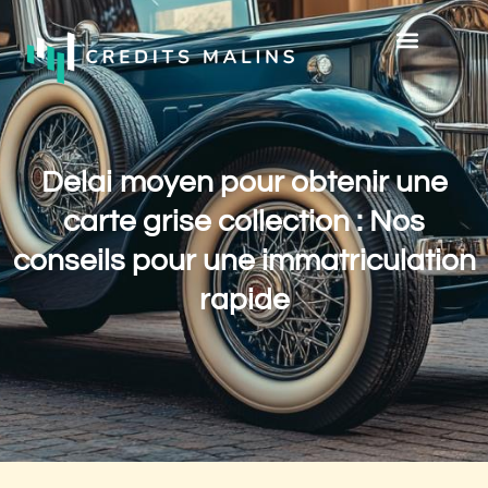
Delai moyen pour obtenir une
carte grise collection : Nos
conseils pour une immatriculation
rapide