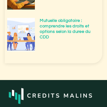
Mutuelle obligatoire :
comprendre les droits et
options selon la duree du
CDD